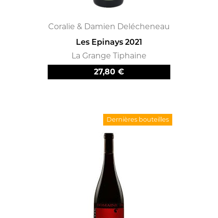
Coralie & Damien Delécheneau
Les Epinays 2021
La Grange Tiphaine
Prix
27,80 €
Dernières bouteilles