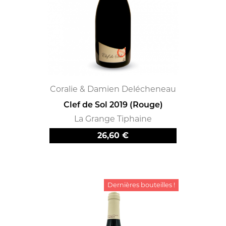
Coralie & Damien Delécheneau
Clef de Sol 2019 (Rouge)
La Grange Tiphaine
Prix
26,60 €
Dernières bouteilles !