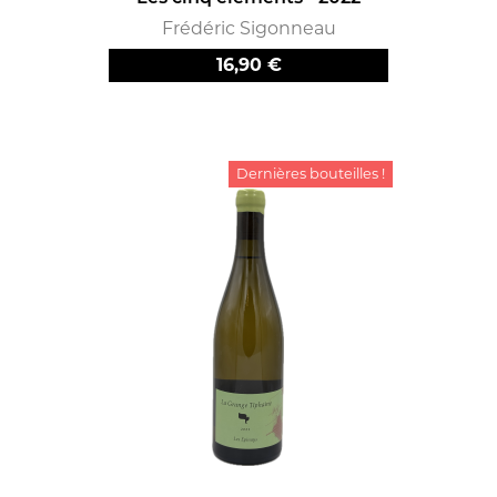
Frédéric Sigonneau
Prix
16,90 €
Dernières bouteilles !