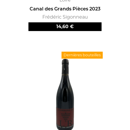
Canal des Grands Pièces 2023
Frédéric Sigonneau
Prix
14,60 €
Dernières bouteilles