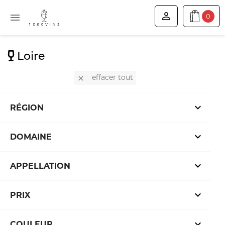


0
Loire
effacer tout


RÉGION

DOMAINE

APPELLATION

PRIX

COULEUR