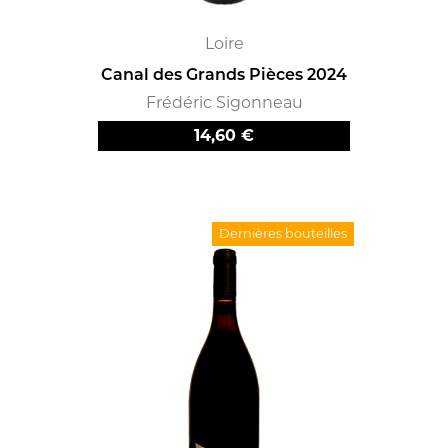
Loire
Canal des Grands Pièces 2024
Frédéric Sigonneau
Prix
14,60 €
Dernières bouteilles