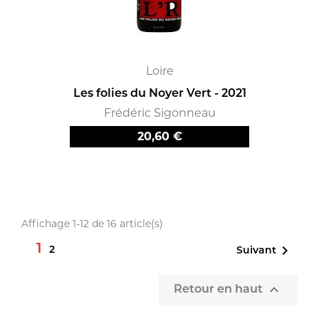
Loire
Les folies du Noyer Vert - 2021
Frédéric Sigonneau
Prix
20,60 €
Affichage 1-12 de 16 article(s)
1

2
Suivant

Retour en haut