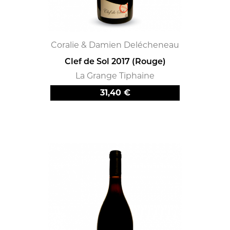
Coralie & Damien Delécheneau
Clef de Sol 2017 (Rouge)
La Grange Tiphaine
Prix
31,40 €