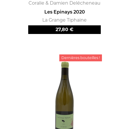
Coralie & Damien Delécheneau
Les Epinays 2020
La Grange Tiphaine
Prix
27,80 €
Dernières bouteilles !