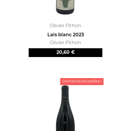
Olivier Pithon
Laïs blanc 2023
Olivier Pithon
Prix
20,60 €
Dernières bouteilles !