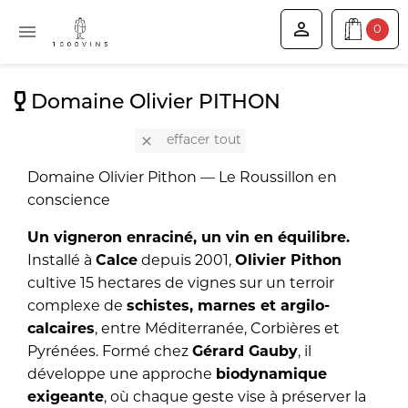


0
Domaine Olivier PITHON

effacer tout
Domaine Olivier Pithon — Le Roussillon en
conscience
Un vigneron enraciné, un vin en équilibre.
Installé à
Calce
depuis 2001,
Olivier Pithon
cultive 15 hectares de vignes sur un terroir
complexe de
schistes, marnes et argilo-
calcaires
, entre Méditerranée, Corbières et
Pyrénées. Formé chez
Gérard Gauby
, il
développe une approche
biodynamique
exigeante
, où chaque geste vise à préserver la