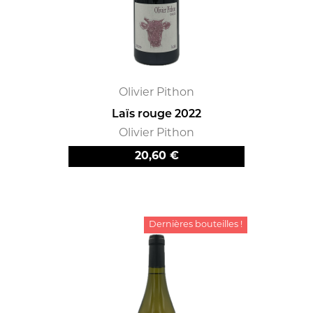
Olivier Pithon
Laïs rouge 2022
Olivier Pithon
Prix
20,60 €
Dernières bouteilles !