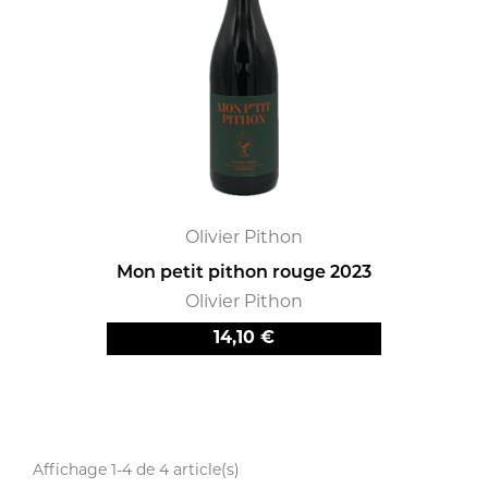
Olivier Pithon
Mon petit pithon rouge 2023
Olivier Pithon
Prix
14,10 €
Affichage 1-4 de 4 article(s)