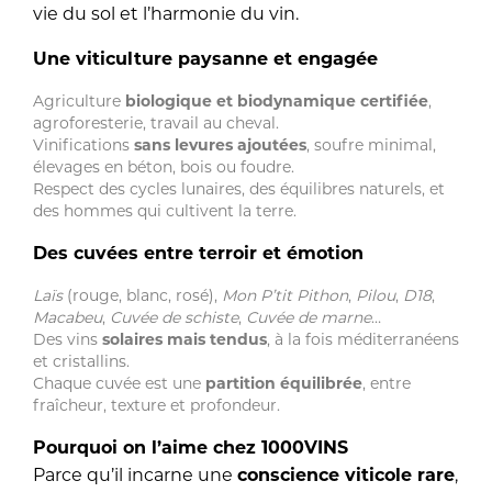
vie du sol et l’harmonie du vin.
Une viticulture paysanne et engagée
Agriculture
biologique et biodynamique certifiée
,
agroforesterie, travail au cheval.
Vinifications
sans levures ajoutées
, soufre minimal,
élevages en béton, bois ou foudre.
Respect des cycles lunaires, des équilibres naturels, et
des hommes qui cultivent la terre.
Des cuvées entre terroir et émotion
Laïs
(rouge, blanc, rosé),
Mon P’tit Pithon
,
Pilou
,
D18
,
Macabeu
,
Cuvée de schiste
,
Cuvée de marne
…
Des vins
solaires mais tendus
, à la fois méditerranéens
et cristallins.
Chaque cuvée est une
partition équilibrée
, entre
fraîcheur, texture et profondeur.
Pourquoi on l’aime chez 1000VINS
Parce qu’il incarne une
conscience viticole rare
,