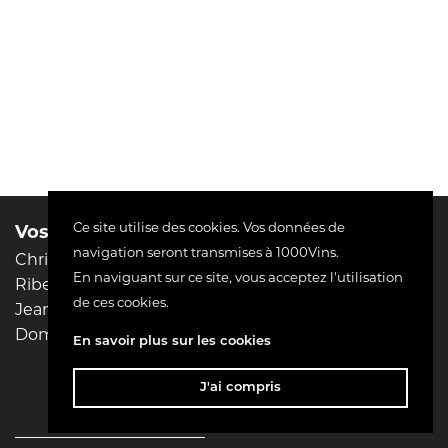
Ce site utilise des cookies. Vos données de
Vos domaines préférés :
Liens utiles
navigation seront transmises à 1000Vins.
Christophe Pacalet
Mentions légales
En naviguant sur ce site, vous acceptez l'utilisation
Riberach
Conditions d'utilisation
de ces cookies.
Jean-Philippe Padié
Livraison
Domaine Pierre MENARD
Paiement sécurisé
En savoir plus sur les cookies
Contactez-nous
J'ai compris
keyboard_arrow_down
INFORMATIONS