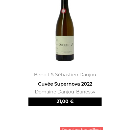
Benoit & Sébastien Danjou
Cuvée Supernova 2022
Domaine Danjou-Banessy
Prix
21,00 €