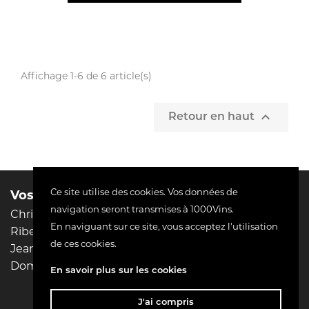
Affichage 1-6 de 6 article(s)

Retour en haut
Ce site utilise des cookies. Vos données de
Vos domaines préférés :
Liens utiles
navigation seront transmises à 1000Vins.
Christophe Pacalet
Mentions légales
En naviguant sur ce site, vous acceptez l'utilisation
Riberach
Conditions d'utilisation
de ces cookies.
Jean-Philippe Padié
Livraison
Domaine Pierre MENARD
Paiement sécurisé
En savoir plus sur les cookies
Contactez-nous
J'ai compris