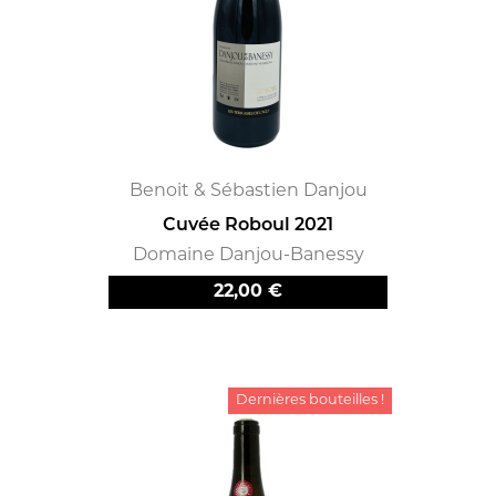
Benoit & Sébastien Danjou
Cuvée Roboul 2021
Domaine Danjou-Banessy
Prix
22,00 €
Dernières bouteilles !