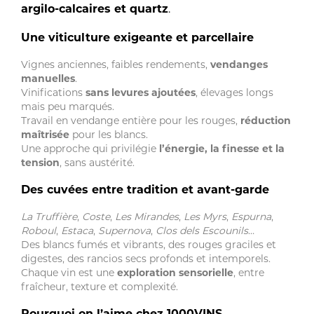
argilo-calcaires et quartz
.
Une viticulture exigeante et parcellaire
Vignes anciennes, faibles rendements,
vendanges
manuelles
.
Vinifications
sans levures ajoutées
, élevages longs
mais peu marqués.
Travail en vendange entière pour les rouges,
réduction
maîtrisée
pour les blancs.
Une approche qui privilégie
l’énergie, la finesse et la
tension
, sans austérité.
Des cuvées entre tradition et avant-garde
La Truffière
,
Coste
,
Les Mirandes
,
Les Myrs
,
Espurna
,
Roboul
,
Estaca
,
Supernova
,
Clos dels Escounils
…
Des blancs fumés et vibrants, des rouges graciles et
digestes, des rancios secs profonds et intemporels.
Chaque vin est une
exploration sensorielle
, entre
fraîcheur, texture et complexité.