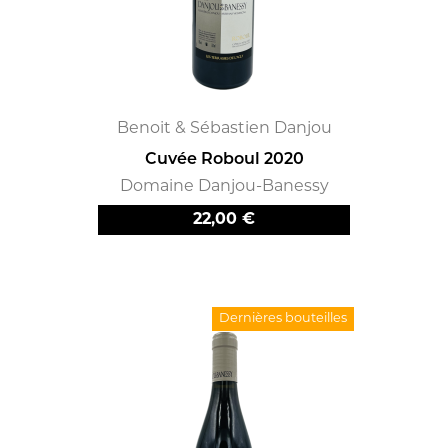
Benoit & Sébastien Danjou
Cuvée Roboul 2020
Domaine Danjou-Banessy
Prix
22,00 €
Dernières bouteilles