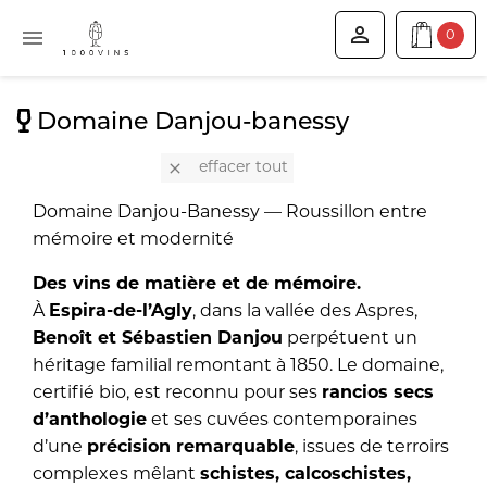


0
Domaine Danjou-banessy

effacer tout
Domaine Danjou-Banessy — Roussillon entre
mémoire et modernité
Des vins de matière et de mémoire.
À
Espira-de-l’Agly
, dans la vallée des Aspres,
Benoît et Sébastien Danjou
perpétuent un
héritage familial remontant à 1850. Le domaine,
certifié bio, est reconnu pour ses
rancios secs
d’anthologie
et ses cuvées contemporaines
d’une
précision remarquable
, issues de terroirs
complexes mêlant
schistes, calcoschistes,