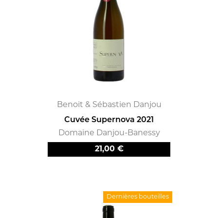
Benoit & Sébastien Danjou
Cuvée Supernova 2021
Domaine Danjou-Banessy
Prix
21,00 €
Dernières bouteilles