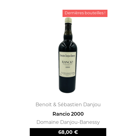
Dernières bouteilles !
Benoit & Sébastien Danjou
Rancio 2000
Domaine Danjou-Banessy
Prix
68,00 €