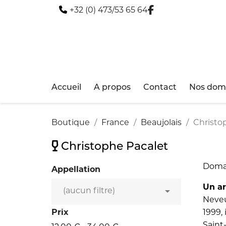
+32 (0) 473/53 65 64
Accueil
A propos
Contact
Nos doma
Boutique
France
Beaujolais
Christo
Christophe Pacalet
Domai
Appellation
Un ar

(aucun filtre)
Neveu
Prix
1999,
Saint