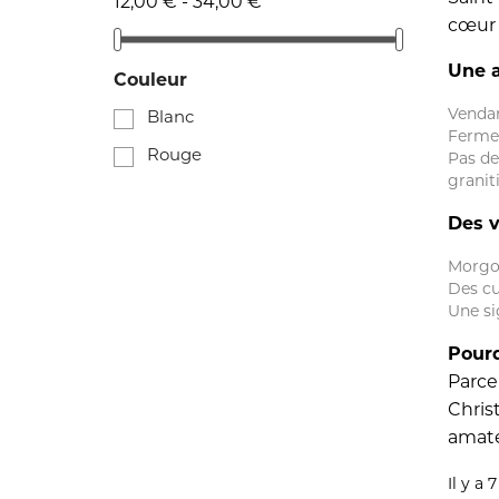
12,00 € - 34,00 €
cœur 
Une a
Couleur
Venda
Blanc
Ferme
Rouge
Pas de
granit
Des v
Morgon
Des c
Une si
Pourq
Parce
Chris
amate
Il y a 7