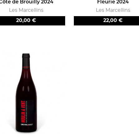
Côte de Brouilly 2024
Fleurie 2024
Les Marcellins
Les Marcellins
Prix
Prix
20,00 €
22,00 €