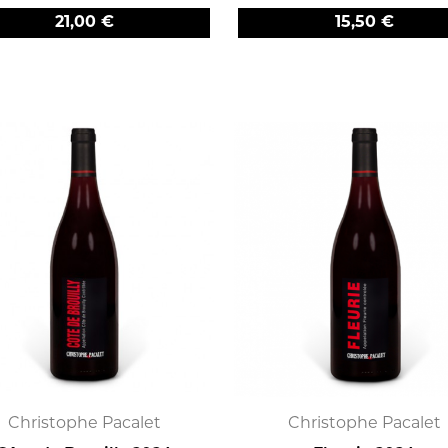
Prix
Prix
21,00 €
15,50 €
Christophe Pacalet
Christophe Pacalet