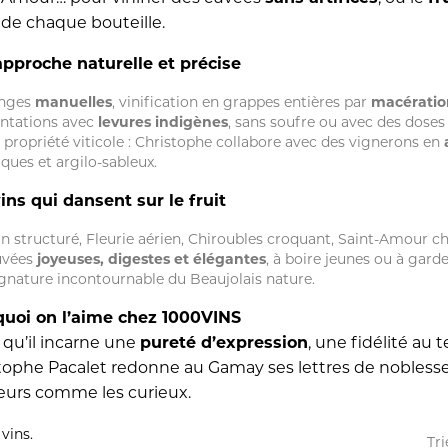
de chaque bouteille.
pproche naturelle et précise
nges
manuelles
, vinification en grappes entières par
macératio
ntations avec
levures indigènes
, sans soufre ou avec des doses
 propriété viticole : Christophe collabore avec des vignerons en
iques et argilo-sableux.
ins qui dansent sur le fruit
 structuré, Fleurie aérien, Chiroubles croquant, Saint-Amour 
uvées
joyeuses, digestes et élégantes
, à boire jeunes ou à garde
gnature incontournable du Beaujolais nature.
uoi on l’aime chez 1000VINS
 qu’il incarne une
pureté d’expression
, une fidélité au 
tophe Pacalet redonne au Gamay ses lettres de noblesse, 
urs comme les curieux.
 vins.
Tri