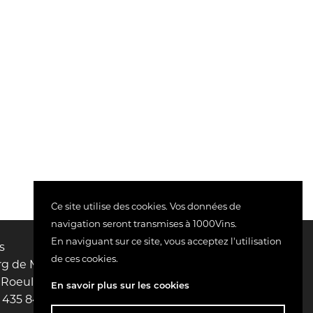
Ce site utilise des cookies. Vos données de
navigation seront transmises à 1000Vins.
En naviguant sur ce site, vous acceptez l'utilisation
s
de ces cookies.
g de Mignault, 23/H13
 Roeulx
En savoir plus sur les cookies
435 845