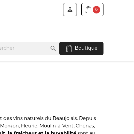

0
search
Boutique
t des vins naturels du Beaujolais. Depuis
de Morgon, Fleurie, Moulin-à-Vent, Chénas,
uit, la fraîcheur et la buvabilité
sont au