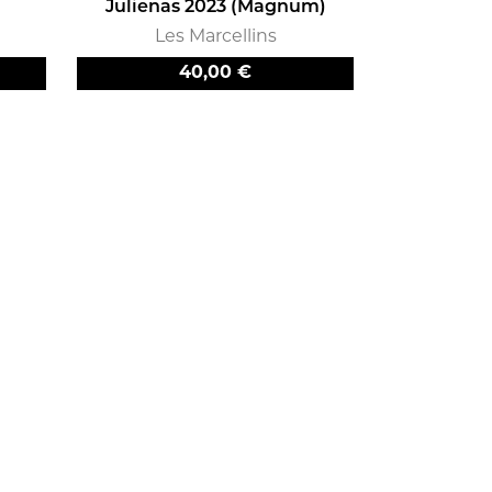
Julienas 2023 (Magnum)
Les Marcellins
Prix
40,00 €