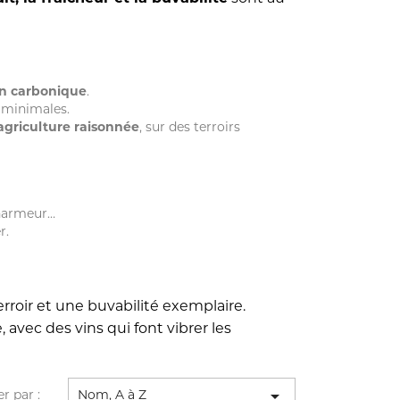
n carbonique
.
 minimales.
agriculture raisonnée
, sur des terroirs
charmeur…
r.
terroir et une buvabilité exemplaire.
avec des vins qui font vibrer les

er par :
Nom, A à Z