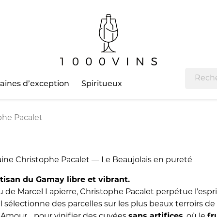
ines d’exception
Spiritueux
phe Pacalet
ne Christophe Pacalet — Le Beaujolais en pureté
tisan du Gamay libre et vibrant.
 de Marcel Lapierre, Christophe Pacalet perpétue l’espri
 il sélectionne des parcelles sur les plus beaux terroirs 
-Amour… pour vinifier des cuvées
sans artifices
, où le
fr