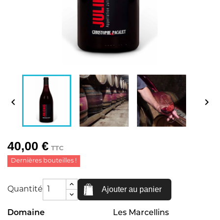


40,00 €
TTC
Dernières bouteilles !
Ajouter au panier
Quantité
Domaine
Les Marcellins