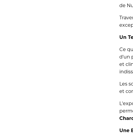
de Nu
Traver
excep
Un Te
Ce qu
d'un 
et cl
indis
Les s
et co
L'exp
perme
Char
Une 