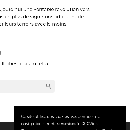
jourd'hui une véritable révolution vers
us en plus de vignerons adoptent des
r leurs terroirs avec le moins
t
ffichés ici au fur et à
search
Ce site utilise des cookies. Vos données de
navigation seront transmises à 1000Vins.