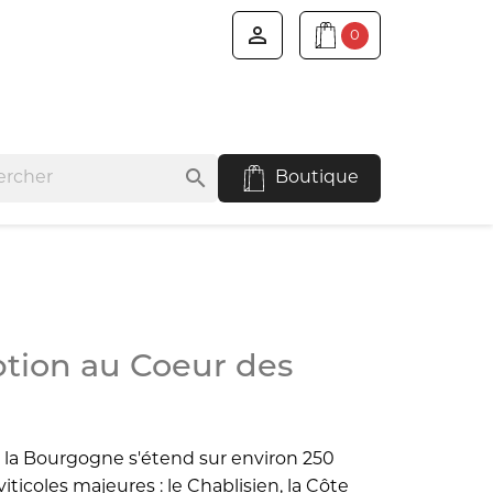

0
search
Boutique
ption au Coeur des
, la Bourgogne s'étend sur environ 250
ticoles majeures : le Chablisien, la Côte