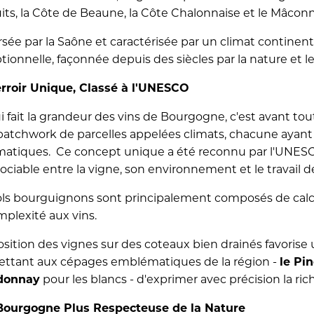
its, la Côte de Beaune, la Côte Chalonnaise et le Mâconn
sée par la Saône et caractérisée par un climat continental
tionnelle, façonnée depuis des siècles par la nature et le
rroir Unique, Classé à l'UNESCO
i fait la grandeur des vins de Bourgogne, c'est avant tout
patchwork de parcelles appelées climats, chacune ayant
imatiques. Ce concept unique a été reconnu par l'UNES
sociable entre la vigne, son environnement et le travail
ols bourguignons sont principalement composés de calca
mplexité aux vins.
osition des vignes sur des coteaux bien drainés favorise
ttant aux cépages emblématiques de la région -
le Pin
donnay
pour les blancs - d'exprimer avec précision la ric
Bourgogne Plus Respecteuse de la Nature