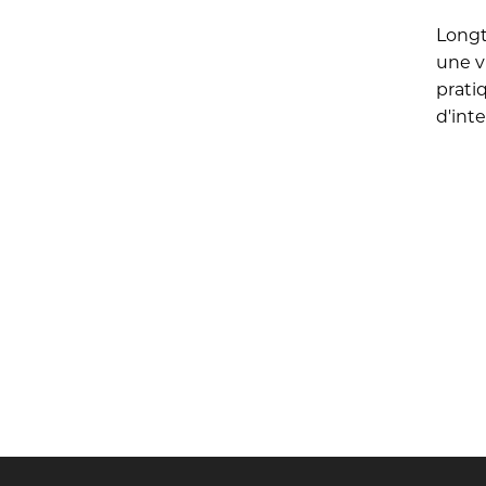
Longt
une v
prati
d'int