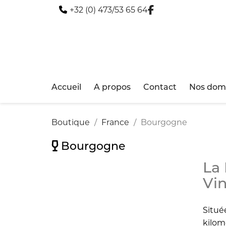
+32 (0) 473/53 65 64
Accueil
A propos
Contact
Nos doma
Boutique
France
Bourgogne
Bourgogne
La 
Vin
Situé
kilom