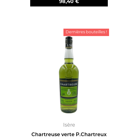
Prix
98,40 €
Dernières bouteilles !
Isère
Chartreuse verte P.Chartreux