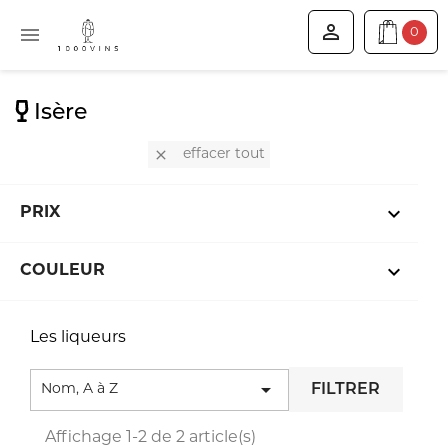


0
Isère

effacer tout

PRIX

COULEUR
Les liqueurs

Nom, A à Z
FILTRER
Affichage 1-2 de 2 article(s)