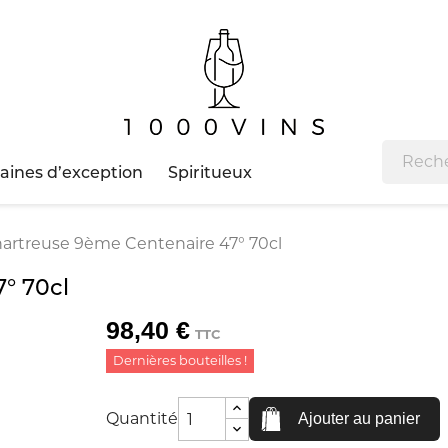
ines d’exception
Spiritueux
artreuse 9ème Centenaire 47° 70cl
° 70cl
98,40 €
TTC
Dernières bouteilles !
Quantité
Ajouter au panier