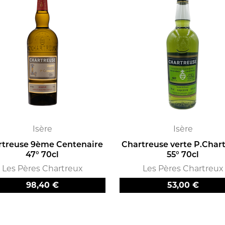
Isère
Isère
rtreuse 9ème Centenaire
Chartreuse verte P.Char
47° 70cl
55° 70cl
Les Pères Chartreux
Les Pères Chartreux
Prix
Prix
98,40 €
53,00 €