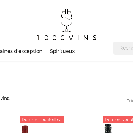
ines d’exception
Spiritueux
 vins.
Tri
Dernières bouteilles !
Dernières boute