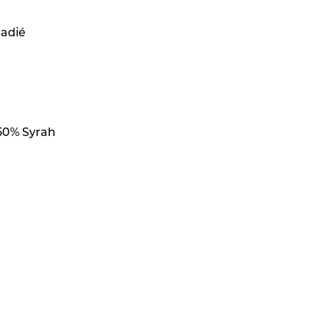
Padié
50% Syrah