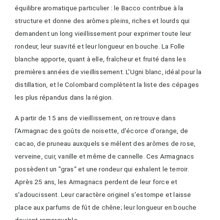
équilibre aromatique particulier : le Bacco contribue à la
structure et donne des arômes pleins, riches et lourds qui
demandent un long vieillissement pour exprimer toute leur
rondeur, leur suavité et leur longueur en bouche. La Folle
blanche apporte, quant à elle, fraîcheur et fruité dans les
premières années de vieillissement. L'Ugni blanc, idéal pour la
distillation, et le Colombard complètent la liste des cépages
les plus répandus dans la région.
A partir de 15 ans de vieillissement, on retrouve dans
l'Armagnac des goûts de noisette, d'écorce d'orange, de
cacao, de pruneau auxquels se mêlent des arômes de rose,
verveine, cuir, vanille et même de cannelle. Ces Armagnacs
possèdent un "gras" et une rondeur qui exhalent le terroir.
Après 25 ans, les Armagnacs perdent de leur force et
s'adoucissent. Leur caractère originel s'estompe et laisse
place aux parfums de fût de chêne; leur longueur en bouche
devient remarquable.