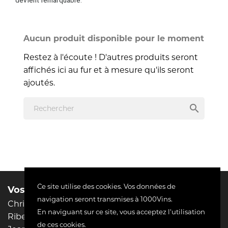
Aucun produit disponible pour le moment
Restez à l'écoute ! D'autres produits seront
affichés ici au fur et à mesure qu'ils seront
ajoutés.
search
Ce site utilise des cookies. Vos données de
Vos domaines préférés :
Liens utiles
navigation seront transmises à 1000Vins.
Christophe Pacalet
Mentions légales
En naviguant sur ce site, vous acceptez l'utilisation
Riberach
Conditions d'utilisation
de ces cookies.