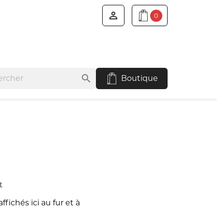

0
search
Boutique
t
ffichés ici au fur et à