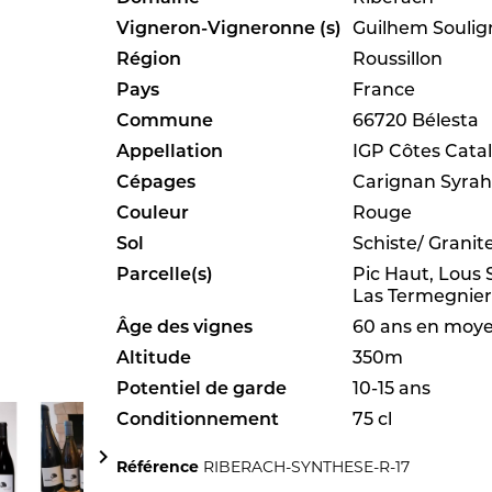
Vigneron-Vigneronne (s)
Guilhem Soulig
Région
Roussillon
Pays
France
Commune
66720 Bélesta
Appellation
IGP Côtes Cata
Cépages
Carignan Syra
Couleur
Rouge
Sol
Schiste/ Granit
Parcelle(s)
Pic Haut, Lous 
Las Termegnier
Âge des vignes
60 ans en moy
Altitude
350m
Potentiel de garde
10-15 ans
Conditionnement
75 cl

Référence
RIBERACH-SYNTHESE-R-17