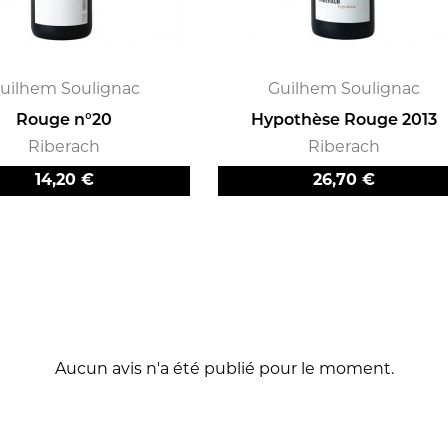
uilhem Soulignac
Guilhem Soulignac
Rouge n°20
Hypothèse Rouge 2013
Riberach
Riberach
Prix
Prix
14,20 €
26,70 €
Aucun avis n'a été publié pour le moment.