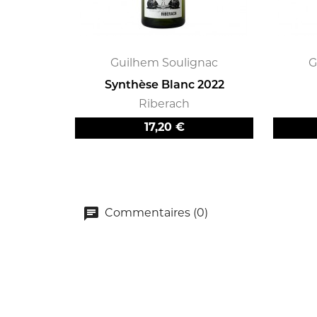
Guilhem Soulignac
G
Synthèse Blanc 2022
Riberach
Prix
17,20 €
Commentaires (0)