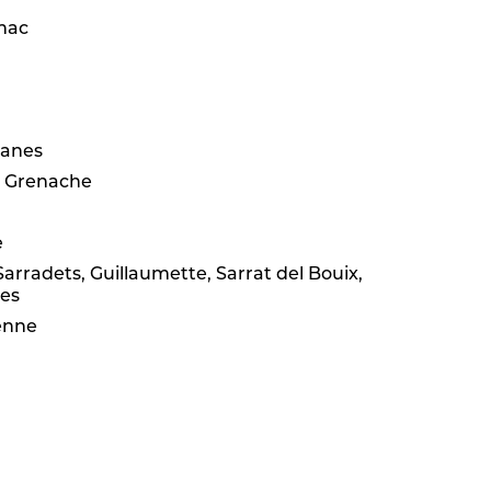
nac
lanes
h Grenache
e
Sarradets, Guillaumette, Sarrat del Bouix,
es
enne