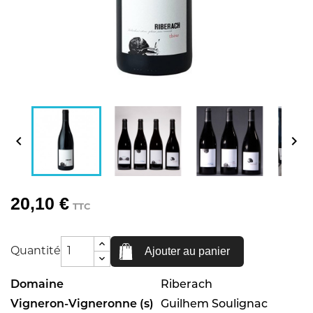


20,10 €
TTC
Ajouter au panier
Quantité
Domaine
Riberach
Vigneron-Vigneronne (s)
Guilhem Soulignac