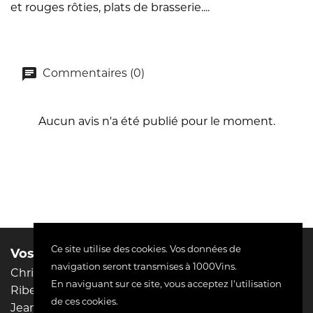
et rouges rôties, plats de brasserie....
Commentaires (0)
Aucun avis n'a été publié pour le moment.
Ce site utilise des cookies. Vos données de
Vos domaines préférés :
Liens utiles
navigation seront transmises à 1000Vins.
Christophe Pacalet
Mentions légales
En naviguant sur ce site, vous acceptez l'utilisation
Riberach
Conditions d'utilisation
de ces cookies.
Jean-Philippe Padié
Livraison