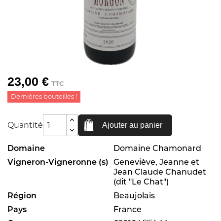
23,00 €
TTC
Dernières bouteilles !
Quantité
Ajouter au panier
Domaine
Domaine Chamonard
Vigneron-Vigneronne (s)
Geneviève, Jeanne et
Jean Claude Chanudet
(dit "Le Chat")
Région
Beaujolais
Pays
France