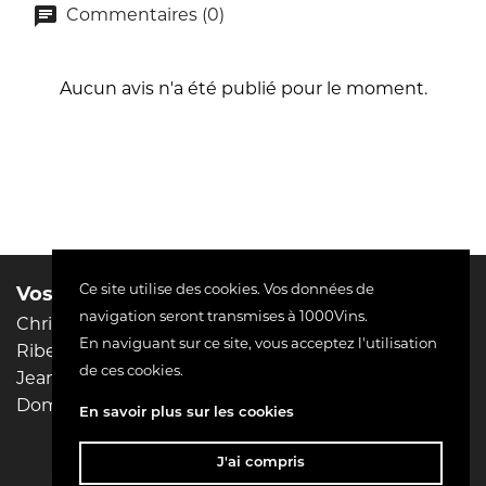
Commentaires (0)
Aucun avis n'a été publié pour le moment.
Ce site utilise des cookies. Vos données de
Vos domaines préférés :
Liens utiles
navigation seront transmises à 1000Vins.
Christophe Pacalet
Mentions légales
En naviguant sur ce site, vous acceptez l'utilisation
Riberach
Conditions d'utilisation
de ces cookies.
Jean-Philippe Padié
Livraison
Domaine Pierre MENARD
Paiement sécurisé
En savoir plus sur les cookies
Contactez-nous
J'ai compris