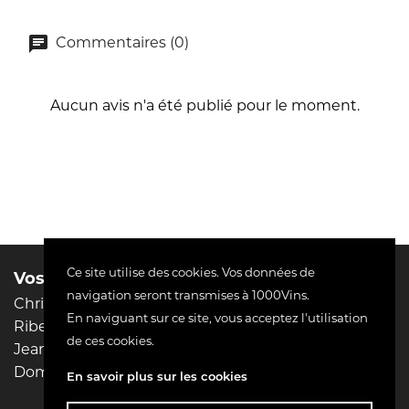
Commentaires (0)
Aucun avis n'a été publié pour le moment.
Ce site utilise des cookies. Vos données de
Vos domaines préférés :
Liens utiles
navigation seront transmises à 1000Vins.
Christophe Pacalet
Mentions légales
En naviguant sur ce site, vous acceptez l'utilisation
Riberach
Conditions d'utilisation
de ces cookies.
Jean-Philippe Padié
Livraison
Domaine Pierre MENARD
Paiement sécurisé
En savoir plus sur les cookies
Contactez-nous