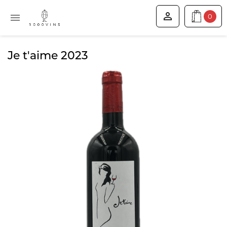


0
Je t'aime 2023