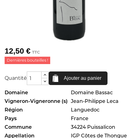
12,50 €
TTC
Dernières bouteilles !
Quantité
Ajouter au panier
Domaine
Domaine Bassac
Vigneron-Vigneronne (s)
Jean-Philippe Leca
Région
Languedoc
Pays
France
Commune
34224 Puissalicon
Appellation
IGP Côtes de Thongue