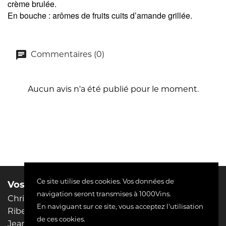
crème brulée.
En bouche : arômes de fruits cuits d’amande grillée.
Commentaires (0)
Aucun avis n'a été publié pour le moment.
Ce site utilise des cookies. Vos données de
Vos domaines préférés :
Liens utiles
navigation seront transmises à 1000Vins.
Christophe Pacalet
Mentions légales
En naviguant sur ce site, vous acceptez l'utilisation
Riberach
Conditions d'utilisation
de ces cookies.
Jean-Philippe Padié
Livraison