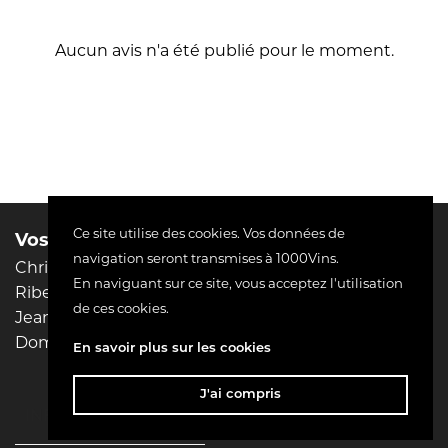
Aucun avis n'a été publié pour le moment.
Ce site utilise des cookies. Vos données de
Vos domaines préférés :
Liens utiles
navigation seront transmises à 1000Vins.
Christophe Pacalet
Mentions légales
En naviguant sur ce site, vous acceptez l'utilisation
Riberach
Conditions d'utilisation
de ces cookies.
Jean-Philippe Padié
Livraison
Domaine Pierre MENARD
Paiement sécurisé
En savoir plus sur les cookies
Contactez-nous
J'ai compris
keyboard_arrow_down
INFORMATIONS