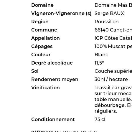
Domaine
Domaine Mas 
Vigneron-Vigneronne (s)
Serge BAUX
Région
Roussillon
Commune
66140 Canet-en
Appellation
IGP Côtes Cata
Cépages
100% Muscat pet
Couleur
Blanc
Degré alcoolique
11,5°
Sol
Couche supérieu
Rendement moyen
30hl / hectare
Vinification
Travail par grav
sur trieur méca
table manuelle.
débourbage. El
réguliers.
Conditionnement
75 cl