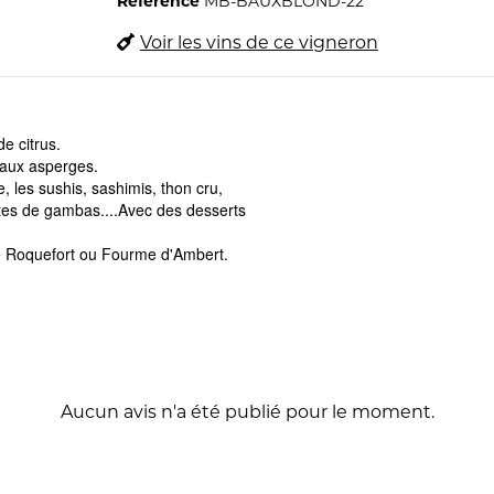
Référence
MB-BAUXBLOND-22
Voir les vins de ce vigneron
 de citrus.
 aux asperges.
 les sushis, sashimis, thon cru,
ttes de gambas....Avec des desserts
ype Roquefort ou Fourme d'Ambert.
Aucun avis n'a été publié pour le moment.